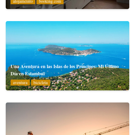
alojameinto
booking.com
Una Aventura en las Islas de los Príncipes: Mi Último
Día en Estambul
aventura
bicicleta