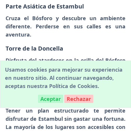
Parte Asiática de Estambul
Cruza el Bósforo y descubre un ambiente
diferente. Perderse en sus calles es una
aventura.
Torre de la Doncella
Disfruta del atardecer en la orilla del Bósforo
con un té turco, mirando los barcos pasar por
Usamos cookies para mejorar su experiencia
la Torre de la Doncella. Un final perfecto para
en nuestro sitio. Al continuar navegando,
tu viaje.
aceptas nuestra
Política de Cookies
.
Beneficios de este Plan
Aceptar
Rechazar
Tener un plan estructurado te permite
disfrutar de Estambul sin gastar una fortuna.
La mayoría de los lugares son accesibles con