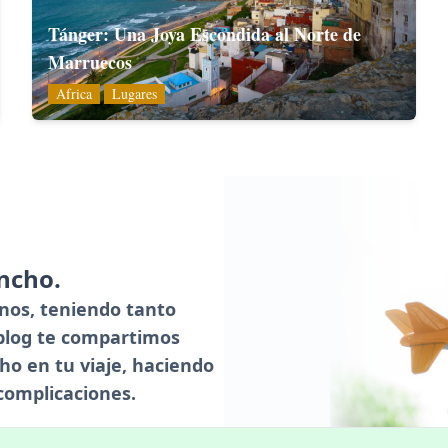
Tánger: Una Joya Escondida al Norte de
Marruecos
Africa
Lugares
ancho.
nos, teniendo tanto
blog te compartimos
ho en tu viaje, haciendo
complicaciones.