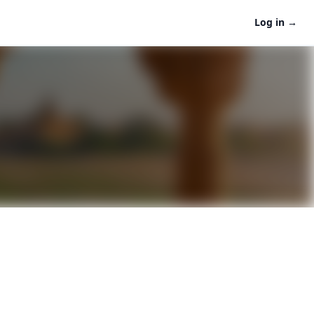
Log in
→